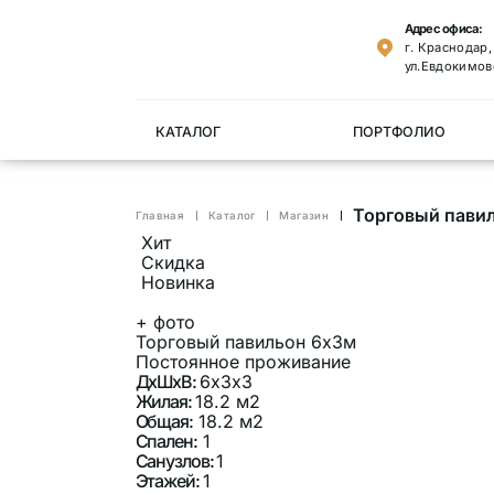
Адрес офиса:
г. Краснодар
ул.Евдокимов
КАТАЛОГ
ПОРТФОЛИО
Торговый пави
Главная
Каталог
Магазин
Хит
Скидка
Новинка
+
фото
Торговый павильон 6х3м
Постоянное проживание
ДхШхВ:
6х3х3
Жилая:
18.2 м2
Общая:
18.2 м2
Спален:
1
Санузлов:
1
Этажей:
1