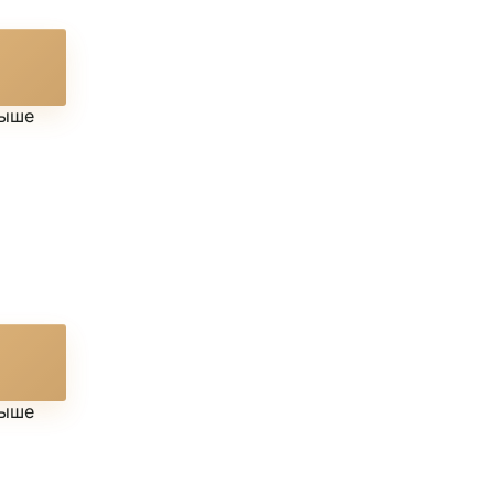
выше
выше