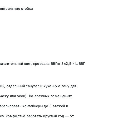
центральные стойки
еделительный щит, проводка ВВГнг 3×2,5 и ШВВП
й, отдельный санузел и кухонную зону для
раску или обои). Во влажных помещениях
абелировать контейнеры до 3 этажей и
лем комфортно работать круглый год — от