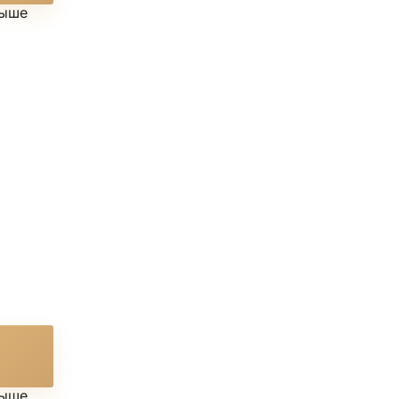
выше
выше