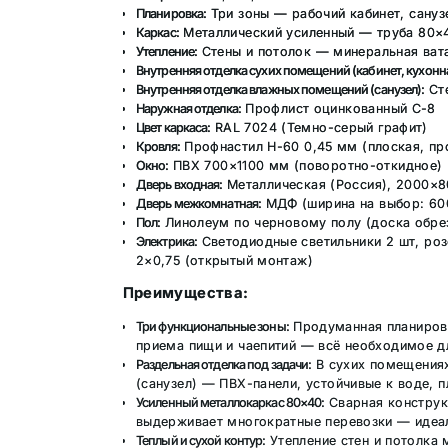
Планировка:
Три зоны — рабочий кабинет, сануз
Каркас:
Металлический усиленный — труба 80×4
Утепление:
Стены и потолок — минеральная ват
Внутренняя отделка сухих помещений (кабинет, кухонна
Внутренняя отделка влажных помещений (санузел):
Сте
Наружная отделка:
Профлист оцинкованный С-8
Цвет каркаса:
RAL 7024 (Темно-серый графит)
Кровля:
Профнастил Н-60 0,45 мм (плоская, п
Окно:
ПВХ 700×1100 мм (поворотно-откидное)
Дверь входная:
Металлическая (Россия), 2000×8
Дверь межкомнатная:
МДФ (ширина на выбор: 60
Пол:
Линолеум по черновому полу (доска обре
Электрика:
Светодиодные светильники 2 шт, роз
2×0,75 (открытый монтаж)
Преимущества:
Три функциональные зоны:
Продуманная планировк
приема пищи и чаепитий — всё необходимое д
Раздельная отделка под задачи:
В сухих помещениях
(санузел) — ПВХ-панели, устойчивые к воде, п
Усиленный металлокаркас 80×40:
Сварная конструкц
выдерживает многократные перевозки — идеа
Теплый и сухой контур:
Утепление стен и потолка 