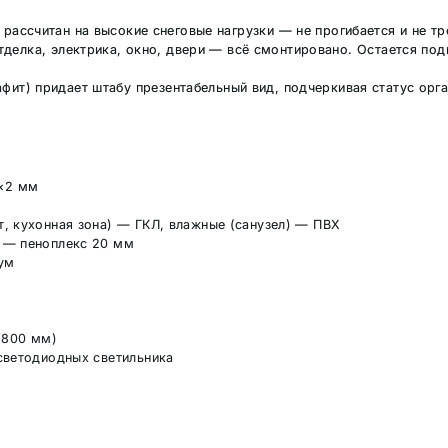
рассчитан на высокие снеговые нагрузки — не прогибается и не тр
делка, электрика, окно, двери — всё смонтировано. Остается под
фит) придает штабу презентабельный вид, подчеркивая статус орга
0×2 мм
)
т, кухонная зона) — ГКЛ, влажные (санузел) — ПВХ
л — пеноплекс 20 мм
ум
/800 мм)
 светодиодных светильника