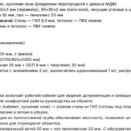
ел, кухонная зона (разделены перегородкой с дверью МДФ)
0×2 мм (периметр), 60×30×2 мм (лаги пола), несущие угловые и 
а 50 мм, пол — пеноплекс 20 мм
я зона):
Стены — ГКЛ 9,5 мм, потолок — ПВХ панели
ны и потолок — ПВХ панели
ромышленная)
00 мм, с замком
0/700/800×2000 мм)
зная 25 мм + ОСП 9 мм + пеноплекс 20 мм)
етки с заземлением 2 шт, выключатель одноклавишный 1 шт, распр
а включает рабочий кабинет для ведения документации и совещани
ля комфортной работы руководства на объекте.
 (кабинет, кухонная зона) — ровные стены из ГКЛ (готовы под пок
лесени и легкие в уборке.
ия из толстостенной трубы обеспечивает жесткость, позволяет шт
льно для строящихся объектов.
минеральной ватой 50 мм + пол пеноплексом 20 мм. С обогревате