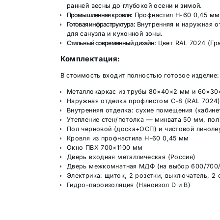
ранней весны до глубокой осени и зимой.
Промышленная кровля:
Профнастил Н-60 0,45 мм 
Готовая инфраструктура:
Внутренняя и наружная от
для санузла и кухонной зоны.
Стильный современный дизайн:
Цвет RAL 7024 (Гра
Комплектация:
В стоимость входит полностью готовое изделие:
Металлокаркас из трубы 80×40×2 мм и 60×3
Наружная отделка профлистом С-8 (RAL 7024
Внутренняя отделка: сухие помещения (кабине
Утепление стен/потолка — минвата 50 мм, по
Пол черновой (доска+ОСП) и чистовой линоле
Кровля из профнастила Н-60 0,45 мм
Окно ПВХ 700×1100 мм
Дверь входная металлическая (Россия)
Дверь межкомнатная МДФ (на выбор 600/700
Электрика: щиток, 2 розетки, выключатель, 2
Гидро-пароизоляция (Наноизол D и В)