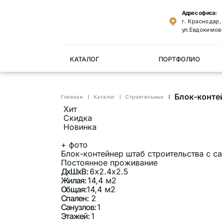
Адрес офиса:
г. Краснодар
ул.Евдокимов
КАТАЛОГ
ПОРТФОЛИО
Блок-конте
Главная
Каталог
Cтроительные
Хит
Скидка
Новинка
+
фото
Блок-контейнер штаб строительства с с
Постоянное проживание
ДхШхВ:
6х2.4х2.5
Жилая:
14,4 м2
Общая:
14,4 м2
Спален:
2
Санузлов:
1
Этажей:
1